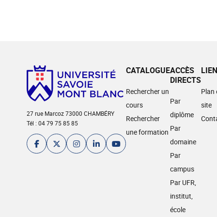
CATALOGUE
ACCÈS
LIE
DIRECTS
Rechercher un
Plan
Par
cours
site
27 rue Marcoz 73000 CHAMBÉRY
diplôme
Rechercher
Cont
Tél : 04 79 75 85 85
Par
une formation
domaine
Par
campus
Par UFR,
institut,
école