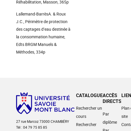
Réhabilitation, Masson, 365p
Lallemand-BarrèsA. & Roux
J.C., Périmètre de protection
des captages d’eau destinée à
la consommation humaine,
Edts BRGM Manuels &
Méthodes, 334p
CATALOGUE
ACCÈS
LIE
DIRECTS
Rechercher un
Plan
Par
cours
site
27 rue Marcoz 73000 CHAMBÉRY
diplôme
Rechercher
Cont
Tél : 04 79 75 85 85
Par