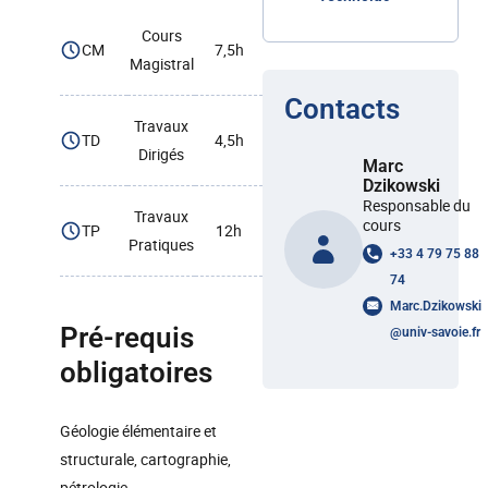
Cours
CM
7,5h
Magistral
Contacts
Travaux
TD
4,5h
Dirigés
Marc
Dzikowski
Responsable du
Travaux
cours
TP
12h
Pratiques
+33 4 79 75 88
74
Marc.Dzikowski
Pré-requis
@
univ-savoie.fr
obligatoires
Géologie élémentaire et
structurale, cartographie,
pétrologie.