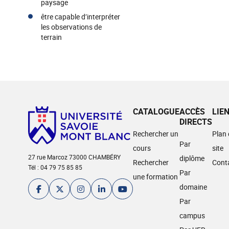
paysage
être capable d’interpréter
les observations de
terrain
CATALOGUE
ACCÈS
LIE
DIRECTS
Rechercher un
Plan
Par
cours
site
27 rue Marcoz 73000 CHAMBÉRY
diplôme
Rechercher
Cont
Tél : 04 79 75 85 85
Par
une formation
domaine
Par
campus