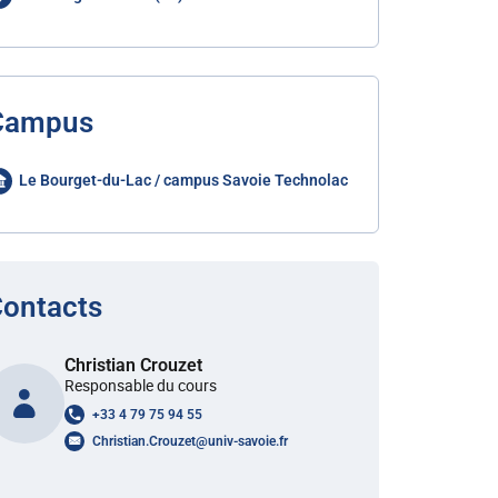
Campus
Le Bourget-du-Lac / campus Savoie Technolac
ontacts
Christian Crouzet
Responsable du cours
+33 4 79 75 94 55
Christian.Crouzet
@
univ-savoie.fr