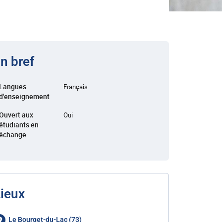
n bref
Langues
Français
d'enseignement
Ouvert aux
Oui
étudiants en
échange
ieux
Le Bourget-du-Lac (73)