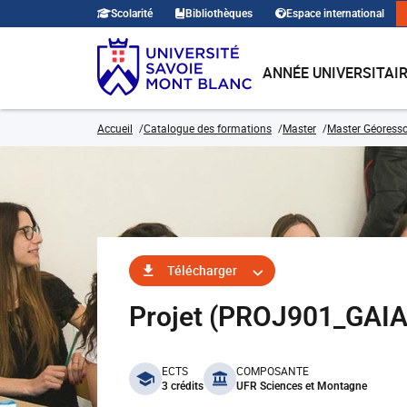
Scolarité
Bibliothèques
Espace international
ANNÉE UNIVERSITAI
Accueil
Catalogue des formations
Master
Master Géoresso
Télécharger
Projet (PROJ901_GAIA
benefits
ECTS
COMPOSANTE
3 crédits
UFR Sciences et Montagne