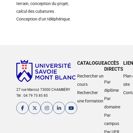
terrain, conception du projet,
calcul des cubatures.
Conception d’un téléphérique.
CATALOGUE
ACCÈS
LIE
DIRECTS
Rechercher un
Plan
Par
cours
site
27 rue Marcoz 73000 CHAMBÉRY
diplôme
Rechercher
Cont
Tél : 04 79 75 85 85
Par
une formation
domaine
Par
campus
Par UFR,