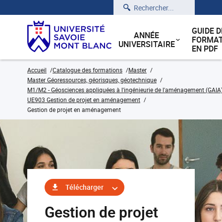
Rechercher
GUIDE D
ANNÉE
FORMAT
UNIVERSITAIRE
EN PDF
Accueil
Catalogue des formations
Master
Master Géoressources, géorisques, géotechnique
M1/M2 - Géosciences appliquées à l'ingénieurie de l'aménagement (GAIA
UE903 Gestion de projet en aménagement
Gestion de projet en aménagement
Télécharger
Gestion de projet