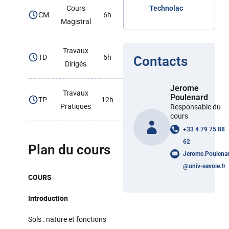
Cours
Technolac
CM
6h
Magistral
Travaux
TD
6h
Contacts
Dirigés
Jerome
Travaux
Poulenard
TP
12h
Pratiques
Responsable du
cours
+33 4 79 75 88
62
Plan du cours
Jerome.Poulena
@
univ-savoie.fr
COURS
Introduction
Sols : nature et fonctions