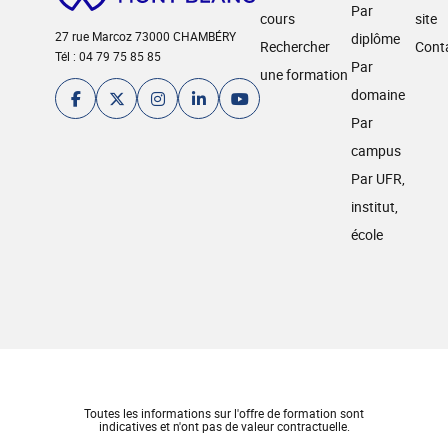
Par
cours
site
27 rue Marcoz 73000 CHAMBÉRY
diplôme
Rechercher
Cont
Tél : 04 79 75 85 85
Par
une formation
domaine
Par
campus
Par UFR,
institut,
école
Toutes les informations sur l'offre de formation sont
indicatives et n'ont pas de valeur contractuelle.