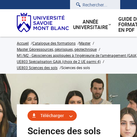
Rechercher
GUIDE D
ANNÉE
FORMAT
UNIVERSITAIRE
EN PDF
Accueil
Catalogue des formations
Master
Master Géoressources, géorisques, géotechnique
M1/M2 - Géosciences appliquées à l'ingénieurie de l'aménagement (GAIA
UE803 Spécialisation GAIA (choix de 2 UE parmi 4)
UE803 Sciences des sols
Sciences des sols
Télécharger
Sciences des sols