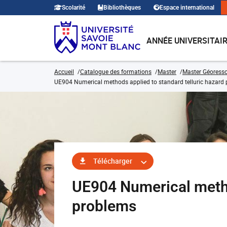
Scolarité
Bibliothèques
Espace international
ANNÉE UNIVERSITAI
Accueil
Catalogue des formations
Master
Master Géoresso
UE904 Numerical methods applied to standard telluric hazard
Télécharger
UE904 Numerical metho
problems