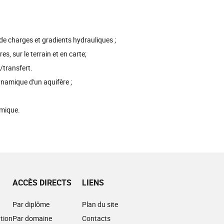
de charges et gradients hydrauliques ;
s, sur le terrain et en carte;
n/transfert.
namique d'un aquifère ;
imique.
ACCÈS DIRECTS
LIENS
Par diplôme
Plan du site
tion
Par domaine
Contacts