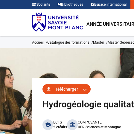
Scolarité
Bibliothèques
Espace international
ANNÉE UNIVERSITAI
Accueil
Catalogue des formations
Master
Master Géoresso
Télécharger
Hydrogéologie qualita
benefits
ECTS
COMPOSANTE
5 crédits
UFR Sciences et Montagne