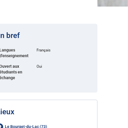
n bref
Langues
Français
d'enseignement
Ouvert aux
Oui
étudiants en
échange
ieux
Le Bourget-du-Lac (73)