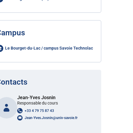
Campus
Le Bourget-du-Lac / campus Savoie Technolac
ontacts
Jean-Yves Josnin
Responsable du cours
+33 4 79 75 87 43
Jean-Yves.Josnin
@
univ-savoie.fr