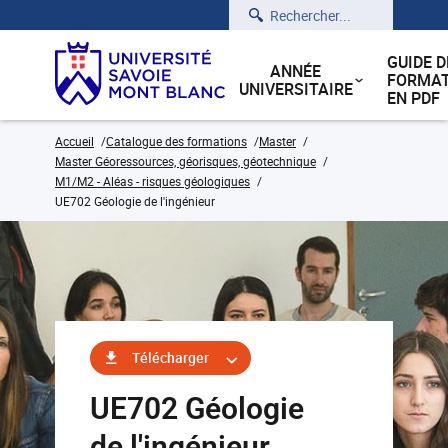
Rechercher
GUIDE D
ANNÉE
FORMAT
UNIVERSITAIRE
EN PDF
Accueil
Catalogue des formations
Master
Master Géoressources, géorisques, géotechnique
M1/M2 - Aléas - risques géologiques
UE702 Géologie de l'ingénieur
Télécharger
UE702 Géologie
de l'ingénieur