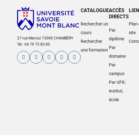
CATALOGUE
ACCÈS
LIE
DIRECTS
Rechercher un
Plan
Par
cours
site
27 rue Marcoz 73000 CHAMBÉRY
diplôme
Rechercher
Cont
Tél : 04 79 75 85 85
Par
une formation
domaine
Par
campus
Par UFR,
institut,
école