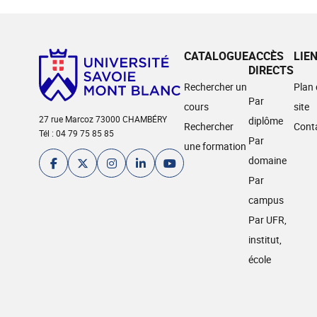
CATALOGUE
ACCÈS
LIE
DIRECTS
Rechercher un
Plan
Par
cours
site
27 rue Marcoz 73000 CHAMBÉRY
diplôme
Rechercher
Cont
Tél : 04 79 75 85 85
Par
une formation
domaine
Par
campus
Par UFR,
institut,
école