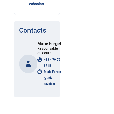
Technolac
Contacts
Marie Forget
Responsable
du cours
+33 4 79 75
87 88
Marie.Forget
@
univ-
savoie.fr