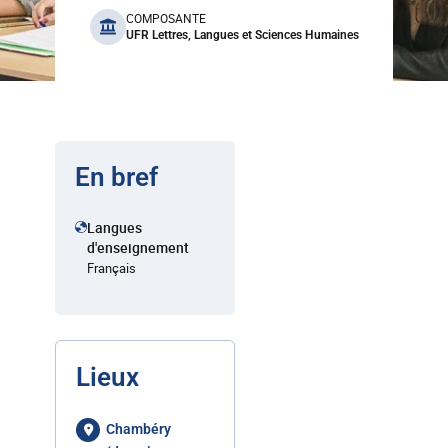
benefits
COMPOSANTE
UFR Lettres, Langues et Sciences Humaines
En bref
Langues
d'enseignement
Français
Lieux
Chambéry