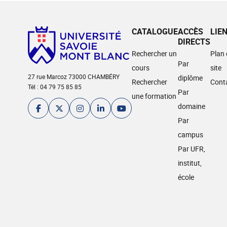
CATALOGUE
ACCÈS
LIE
DIRECTS
Rechercher un
Plan
Par
cours
site
27 rue Marcoz 73000 CHAMBÉRY
diplôme
Rechercher
Cont
Tél : 04 79 75 85 85
Par
une formation
domaine
Par
campus
Par UFR,
institut,
école