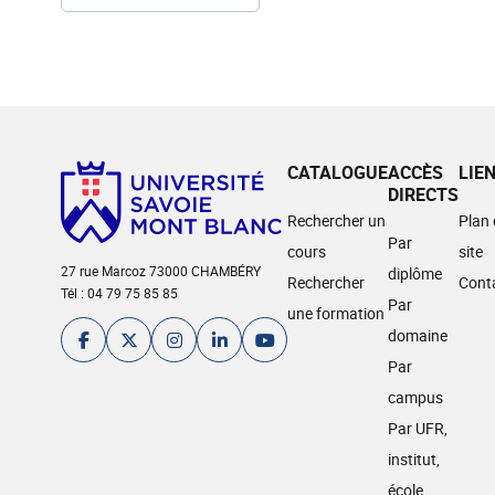
CATALOGUE
ACCÈS
LIE
DIRECTS
Rechercher un
Plan
Par
cours
site
27 rue Marcoz 73000 CHAMBÉRY
diplôme
Rechercher
Cont
Tél : 04 79 75 85 85
Par
une formation
domaine
Par
campus
Par UFR,
institut,
école