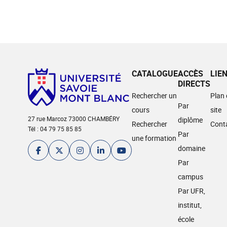
CATALOGUE
ACCÈS
LIE
DIRECTS
Rechercher un
Plan
Par
cours
site
27 rue Marcoz 73000 CHAMBÉRY
diplôme
Rechercher
Cont
Tél : 04 79 75 85 85
Par
une formation
domaine
Par
campus
Par UFR,
institut,
école