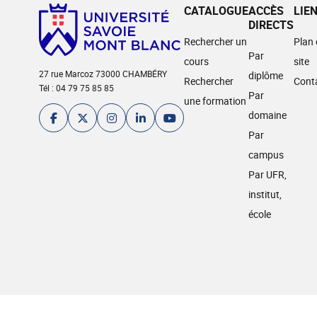
CATALOGUE
ACCÈS
LIE
DIRECTS
Rechercher un
Plan
Par
cours
site
27 rue Marcoz 73000 CHAMBÉRY
diplôme
Rechercher
Cont
Tél : 04 79 75 85 85
Par
une formation
domaine
Par
campus
Par UFR,
institut,
école