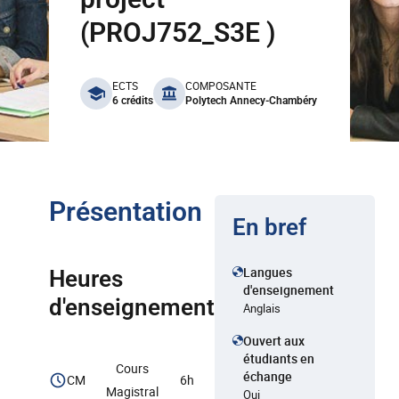
(PROJ752_S3E )
benefits
ECTS
COMPOSANTE
6 crédits
Polytech Annecy-Chambéry
Présentation
En bref
Langues
Heures
d'enseignement
d'enseignement
Anglais
Ouvert aux
étudiants en
Cours
échange
CM
6h
Magistral
Oui