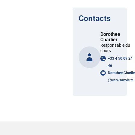
Contacts
Dorothee
Charlier
Responsable du
cours
+33 4 50 09 24
46
Dorothee.Charlie
@
univ-savoie.fr