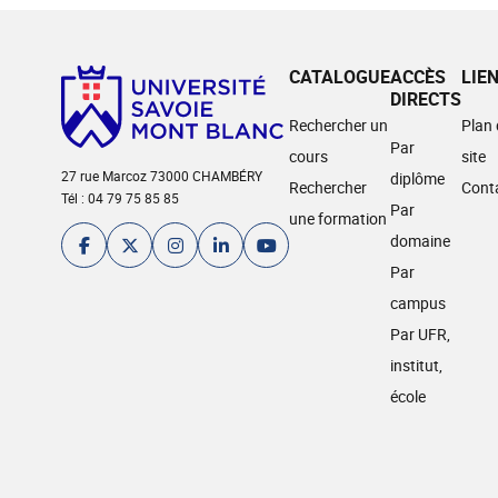
CATALOGUE
ACCÈS
LIE
DIRECTS
Rechercher un
Plan
Par
cours
site
27 rue Marcoz 73000 CHAMBÉRY
diplôme
Rechercher
Cont
Tél : 04 79 75 85 85
Par
une formation
domaine
Par
campus
Par UFR,
institut,
école