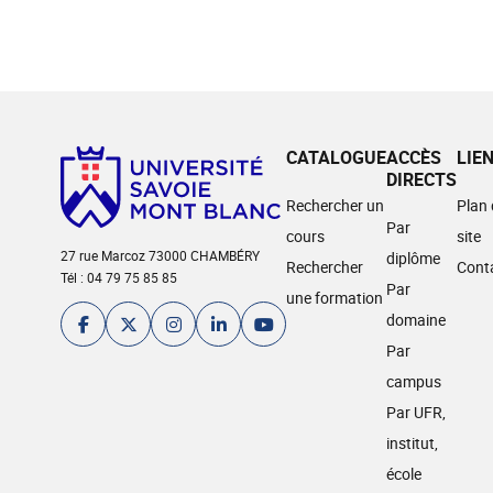
CATALOGUE
ACCÈS
LIE
DIRECTS
Rechercher un
Plan
Par
cours
site
27 rue Marcoz 73000 CHAMBÉRY
diplôme
Rechercher
Cont
Tél : 04 79 75 85 85
Par
une formation
domaine
Par
campus
Par UFR,
institut,
école