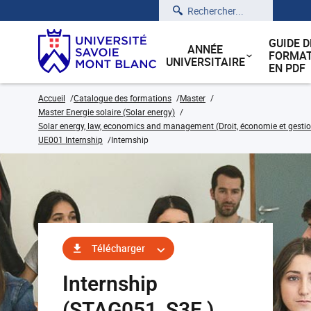
Rechercher
GUIDE D
ANNÉE
FORMAT
UNIVERSITAIRE
EN PDF
Accueil
Catalogue des formations
Master
Master Energie solaire (Solar energy)
Solar energy, law, economics and management (Droit, économie et gestion
UE001 Internship
Internship
Télécharger
Internship
(STAG051_S3E )