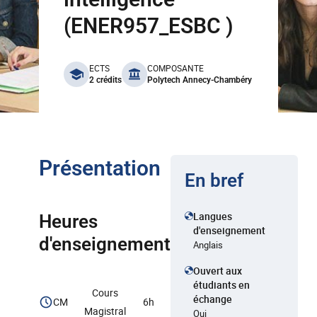
(ENER957_ESBC )
benefits
ECTS
COMPOSANTE
2 crédits
Polytech Annecy-Chambéry
Présentation
En bref
Langues
Heures
d'enseignement
d'enseignement
Anglais
Ouvert aux
étudiants en
Cours
échange
CM
6h
Magistral
Oui