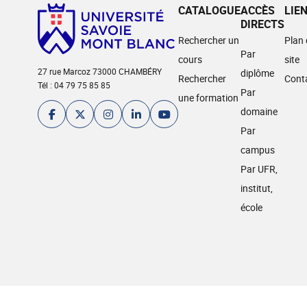
CATALOGUE
ACCÈS
LIE
DIRECTS
Rechercher un
Plan
Par
cours
site
27 rue Marcoz 73000 CHAMBÉRY
diplôme
Rechercher
Cont
Tél : 04 79 75 85 85
Par
une formation
domaine
Par
campus
Par UFR,
institut,
école