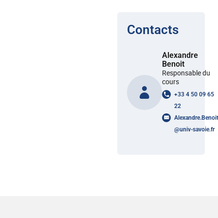
Contacts
Alexandre
Benoit
Responsable du
cours
+33 4 50 09 65
22
Alexandre.Benoi
@
univ-savoie.fr