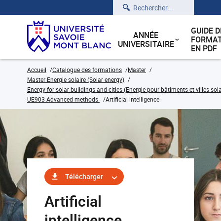
Rechercher
GUIDE D
ANNÉE
FORMAT
UNIVERSITAIRE
EN PDF
Accueil
Catalogue des formations
Master
Master Energie solaire (Solar energy)
Energy for solar buildings and cities (Energie pour bâtiments et villes sola
UE903 Advanced methods
Artificial intelligence
Télécharger
Artificial
intelligence