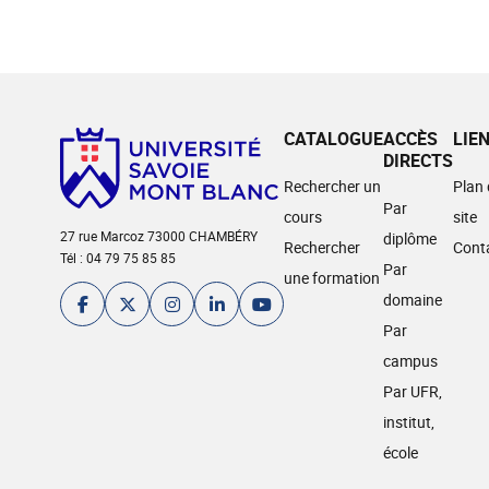
CATALOGUE
ACCÈS
LIE
DIRECTS
Rechercher un
Plan
Par
cours
site
27 rue Marcoz 73000 CHAMBÉRY
diplôme
Rechercher
Cont
Tél : 04 79 75 85 85
Par
une formation
domaine
Par
campus
Par UFR,
institut,
école