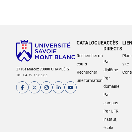
CATALOGUE
ACCÈS
LIE
DIRECTS
Rechercher un
Plan
Par
cours
site
27 rue Marcoz 73000 CHAMBÉRY
diplôme
Rechercher
Cont
Tél : 04 79 75 85 85
Par
une formation
domaine
Par
campus
Par UFR,
institut,
école