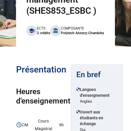
(SHES853_ESBC )
benefits
ECTS
COMPOSANTE
2 crédits
Polytech Annecy-Chambéry
Présentation
En bref
Langues
Heures
d'enseignement
d'enseignement
Anglais
Ouvert aux
étudiants en
Cours
échange
CM
9h
Magistral
Oui