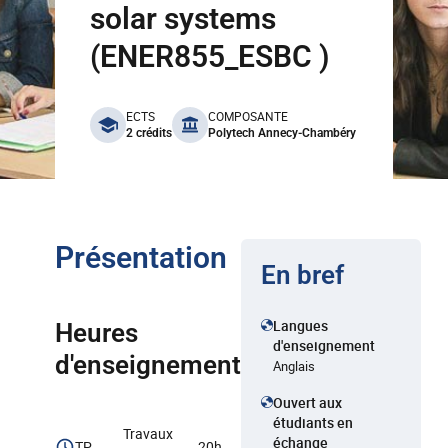
solar systems
(ENER855_ESBC )
benefits
ECTS
COMPOSANTE
2 crédits
Polytech Annecy-Chambéry
Présentation
En bref
Langues
Heures
d'enseignement
d'enseignement
Anglais
Ouvert aux
étudiants en
Travaux
échange
TP
20h