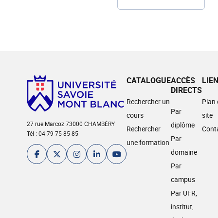
CATALOGUE
ACCÈS
LIE
DIRECTS
Rechercher un
Plan
Par
cours
site
27 rue Marcoz 73000 CHAMBÉRY
diplôme
Rechercher
Cont
Tél : 04 79 75 85 85
Par
une formation
domaine
Par
campus
Par UFR,
institut,