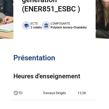
(ENER851_ESBC )
benefits
ECTS
COMPOSANTE
2 crédits
Polytech Annecy-Chambéry
Présentation
Heures d'enseignement
TD
Travaux Dirigés
13,5h