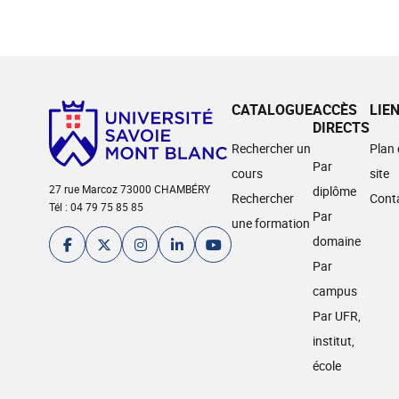
CATALOGUE
ACCÈS
LIE
DIRECTS
Rechercher un
Plan
Par
cours
site
27 rue Marcoz 73000 CHAMBÉRY
diplôme
Rechercher
Cont
Tél : 04 79 75 85 85
Par
une formation
domaine
Par
campus
Par UFR,
institut,
école