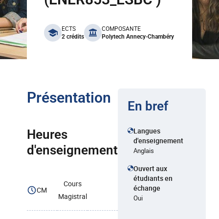
benefits
ECTS
COMPOSANTE
2 crédits
Polytech Annecy-Chambéry
Présentation
En bref
Langues
Heures
d'enseignement
d'enseignement
Anglais
Ouvert aux
étudiants en
Cours
échange
CM
Magistral
Oui