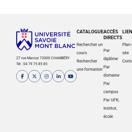
CATALOGUE
ACCÈS
LIE
DIRECTS
Rechercher un
Plan
Par
cours
site
27 rue Marcoz 73000 CHAMBÉRY
diplôme
Rechercher
Cont
Tél : 04 79 75 85 85
Par
une formation
domaine
Par
campus
Par UFR,
institut,
école