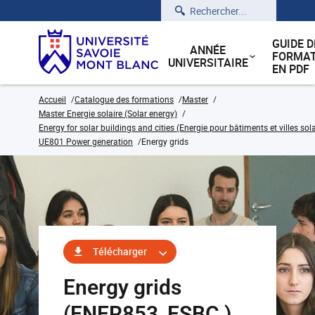
Rechercher
GUIDE D
ANNÉE
FORMAT
UNIVERSITAIRE
EN PDF
Accueil
Catalogue des formations
Master
Master Energie solaire (Solar energy)
Energy for solar buildings and cities (Energie pour bâtiments et villes sola
UE801 Power generation
Energy grids
Télécharger
Energy grids
(ENER853_ESBC )