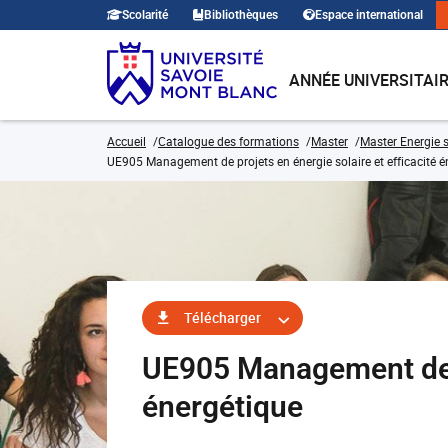
Scolarité
Bibliothèques
Espace international
ANNÉE UNIVERSITAI
Accueil
Catalogue des formations
Master
Master Energie s
UE905 Management de projets en énergie solaire et efficacité é
Télécharger
UE905 Management de pr
énergétique