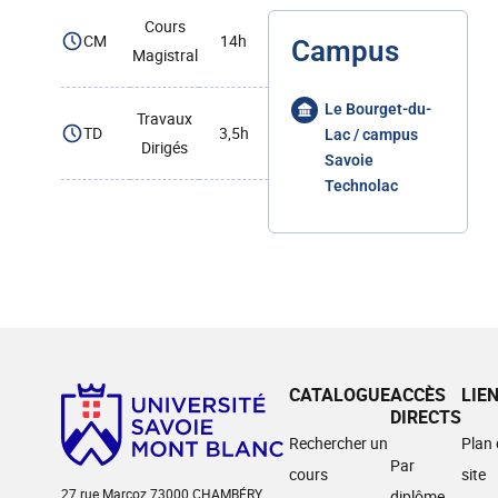
Cours
CM
14h
Campus
Magistral
Le Bourget-du-
Travaux
TD
3,5h
Lac / campus
Dirigés
Savoie
Technolac
CATALOGUE
ACCÈS
LIE
DIRECTS
Rechercher un
Plan
Par
cours
site
27 rue Marcoz 73000 CHAMBÉRY
diplôme