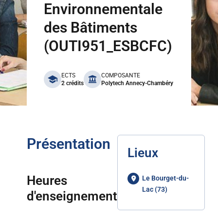
Environnementale
des Bâtiments
(OUTI951_ESBCFC)
benefits
ECTS
COMPOSANTE
2 crédits
Polytech Annecy-Chambéry
Présentation
Lieux
Heures
Le Bourget-du-
Lac (73)
d'enseignement