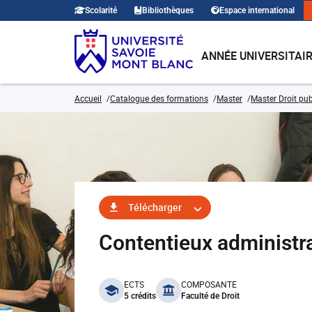
Scolarité
Bibliothèques
Espace international
ANNÉE UNIVERSITAI
Accueil
Catalogue des formations
Master
Master Droit pub
Télécharger
Contentieux administ
benefits
ECTS
COMPOSANTE
5 crédits
Faculté de Droit