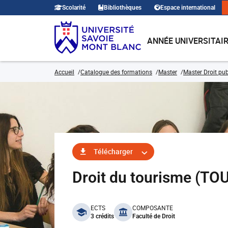
Scolarité
Bibliothèques
Espace international
ANNÉE UNIVERSITAI
Accueil
Catalogue des formations
Master
Master Droit pub
Télécharger
Droit du tourisme (T
benefits
ECTS
COMPOSANTE
3 crédits
Faculté de Droit