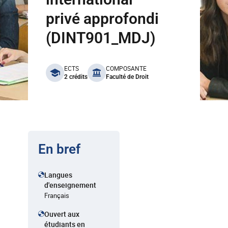
privé approfondi
(DINT901_MDJ)
benefits
ECTS
COMPOSANTE
2 crédits
Faculté de Droit
En bref
Langues
d'enseignement
Français
Ouvert aux
étudiants en