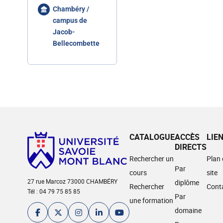
Chambéry /
campus de
Jacob-
Bellecombette
CATALOGUE
ACCÈS
LIE
DIRECTS
Rechercher un
Plan
Par
cours
site
27 rue Marcoz 73000 CHAMBÉRY
diplôme
Rechercher
Cont
Tél : 04 79 75 85 85
Par
une formation
domaine