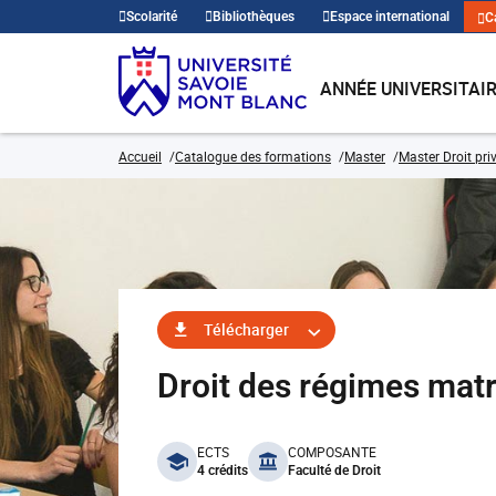
Scolarité
Bibliothèques
Espace international
C
ANNÉE UNIVERSITAI
Accueil
Catalogue des formations
Master
Master Droit pri
Télécharger
Droit des régimes ma
benefits
ECTS
COMPOSANTE
4 crédits
Faculté de Droit