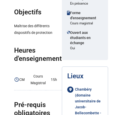
En présence
Objectifs
Forme
d'enseignement
Cours magistral
Maîtrise des différents
dispositifs de protection
Ouvert aux
étudiants en
échange
Oui
Heures
d'enseignement
Lieux
Cours
CM
15h
Magistral
Chambéry
(domaine
universitaire de
Pré-requis
Jacob-
obligatoires
Bellecombette -