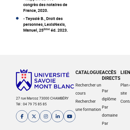
congrès des notaires de
France, 2020.
- Teyssié B., Droit des
personnes, LexisNexis,
ème
Manuel, 25
éd. 2023.
CATALOGUE
ACCÈS
LIE
DIRECTS
Rechercher un
Plan
Par
cours
site
27 rue Marcoz 73000 CHAMBÉRY
diplôme
Rechercher
Cont
Tél : 04 79 75 85 85
Par
une formation
domaine
Par