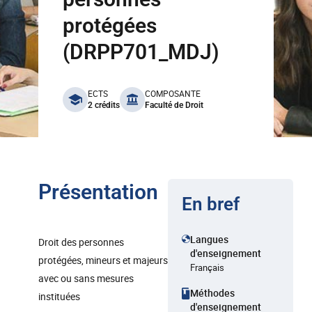
protégées
(DRPP701_MDJ)
benefits
ECTS
COMPOSANTE
2 crédits
Faculté de Droit
Présentation
En bref
Langues
Droit des personnes
d'enseignement
protégées, mineurs et majeurs
Français
avec ou sans mesures
Méthodes
instituées
d'enseignement