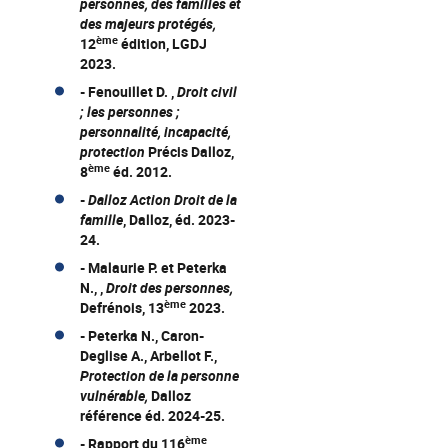
personnes, des familles et
des majeurs protégés,
ème
12
édition, LGDJ
2023.
- Fenouillet D. ,
Droit civil
; les personnes ;
personnalité, incapacité,
protection
Précis Dalloz,
ème
8
éd. 2012.
-
Dalloz Action Droit de la
famille
, Dalloz, éd. 2023-
24.
- Malaurie P. et Peterka
N., ,
Droit des personnes,
ème
Defrénois, 13
2023.
- Peterka N., Caron-
Deglise A., Arbellot F.,
Protection de la personne
vulnérable,
Dalloz
référence éd. 2024-25.
ème
- Rapport du 116