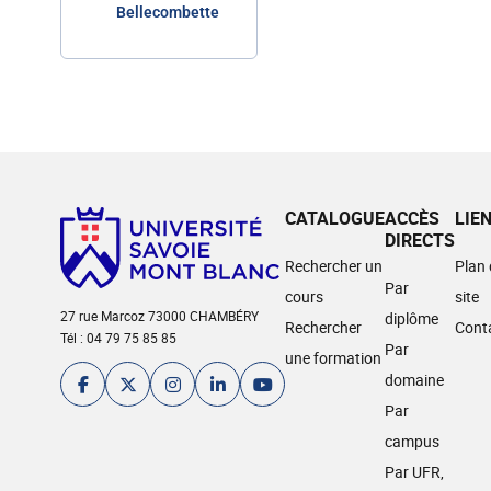
Bellecombette
CATALOGUE
ACCÈS
LIE
DIRECTS
Rechercher un
Plan
Par
cours
site
27 rue Marcoz 73000 CHAMBÉRY
diplôme
Rechercher
Cont
Tél : 04 79 75 85 85
Par
une formation
domaine
Par
campus
Par UFR,