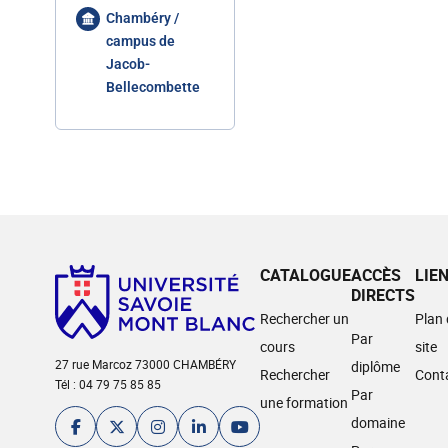
Chambéry /
campus de
Jacob-
Bellecombette
CATALOGUE
ACCÈS
LIE
DIRECTS
Rechercher un
Plan
Par
cours
site
27 rue Marcoz 73000 CHAMBÉRY
diplôme
Rechercher
Cont
Tél : 04 79 75 85 85
Par
une formation
domaine