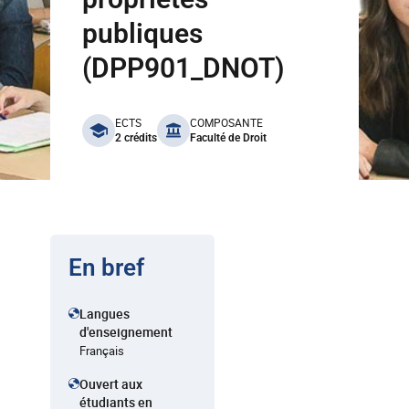
publiques
(DPP901_DNOT)
benefits
ECTS
COMPOSANTE
2 crédits
Faculté de Droit
En bref
Langues
d'enseignement
Français
Ouvert aux
étudiants en