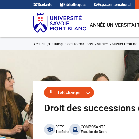
Scolarité
Bibliothèques
Espace international
ANNÉE UNIVERSITAI
Accueil
Catalogue des formations
Master
Master Droit not
Télécharger
Droit des succession
benefits
ECTS
COMPOSANTE
4 crédits
Faculté de Droit