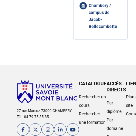
Chambéry /
campus de
Jacob-
Bellecombette
CATALOGUE
ACCÈS
LIE
DIRECTS
Rechercher un
Plan
Par
cours
site
27 rue Marcoz 73000 CHAMBÉRY
diplôme
Rechercher
Cont
Tél : 04 79 75 85 85
Par
une formation
domaine