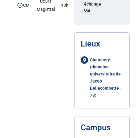
Cours
échange
CM
18h
Magistral
Oui
Lieux
Chambéry
(domaine
universitaire de
Jacob-
Bellecombette -
73)
Campus