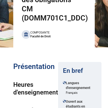
CM
(DOMM701C1_DDC)
benefits
COMPOSANTE
Faculté de Droit
Présentation
En bref
Langues
Heures
d'enseignement
d'enseignement
Français
Ouvert aux
étudiants en