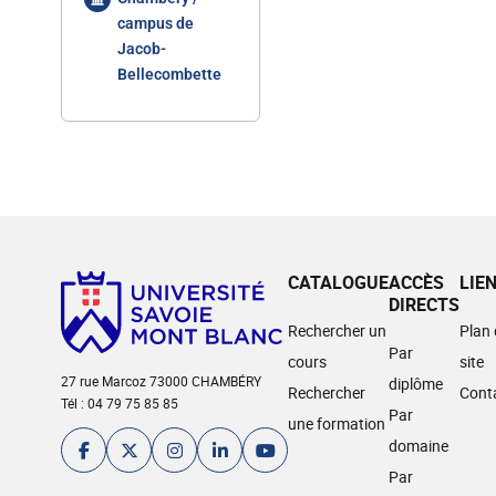
campus de
Jacob-
Bellecombette
CATALOGUE
ACCÈS
LIE
DIRECTS
Rechercher un
Plan
Par
cours
site
27 rue Marcoz 73000 CHAMBÉRY
diplôme
Rechercher
Cont
Tél : 04 79 75 85 85
Par
une formation
domaine
Par