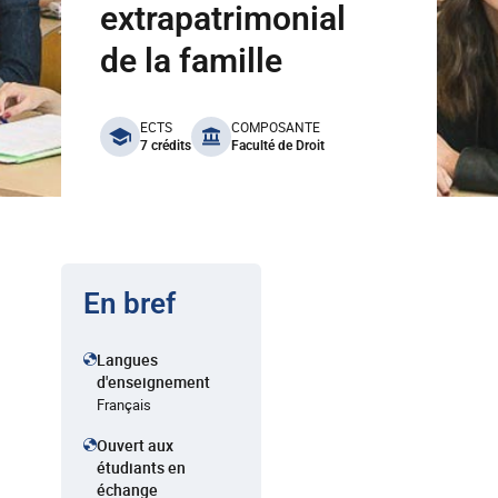
extrapatrimonial
de la famille
benefits
ECTS
COMPOSANTE
7 crédits
Faculté de Droit
En bref
Langues
d'enseignement
Français
Ouvert aux
étudiants en
échange