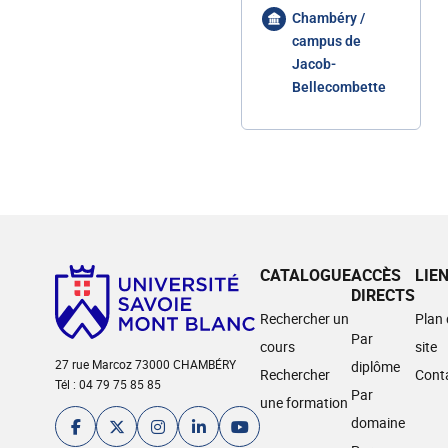
Chambéry /
campus de
Jacob-
Bellecombette
CATALOGUE
ACCÈS
LIE
DIRECTS
Rechercher un
Plan
Par
cours
site
27 rue Marcoz 73000 CHAMBÉRY
diplôme
Rechercher
Cont
Tél : 04 79 75 85 85
Par
une formation
domaine