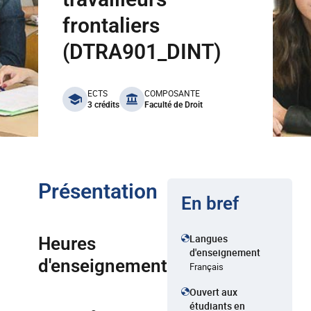
frontaliers
(DTRA901_DINT)
benefits
ECTS
COMPOSANTE
3 crédits
Faculté de Droit
Présentation
En bref
Langues
Heures
d'enseignement
d'enseignement
Français
Ouvert aux
étudiants en