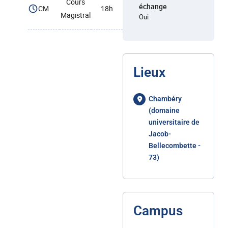
Cours
échange
CM
18h
Magistral
Oui
Lieux
Chambéry
(domaine
universitaire de
Jacob-
Bellecombette -
73)
Campus