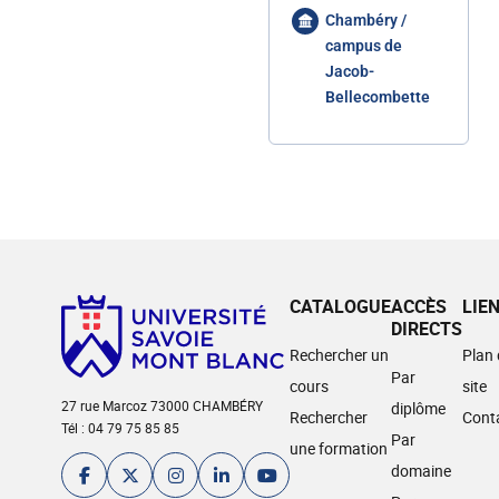
Chambéry /
campus de
Jacob-
Bellecombette
CATALOGUE
ACCÈS
LIE
DIRECTS
Rechercher un
Plan
Par
cours
site
27 rue Marcoz 73000 CHAMBÉRY
diplôme
Rechercher
Cont
Tél : 04 79 75 85 85
Par
une formation
domaine