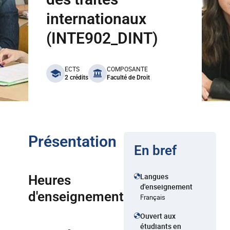
internationaux
(INTE902_DINT)
benefits
ECTS
COMPOSANTE
2 crédits
Faculté de Droit
Présentation
En bref
Langues
Heures
d'enseignement
d'enseignement
Français
Ouvert aux
étudiants en