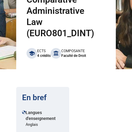
Administrative
Law
(EURO801_DINT)
benefits
ECTS
COMPOSANTE
4 crédits
Faculté de Droit
En bref
Langues
d'enseignement
Anglais