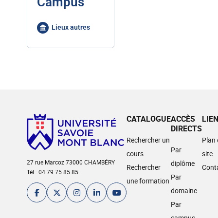
Campus
Lieux autres
CATALOGUE
ACCÈS
LIE
DIRECTS
Rechercher un
Plan
Par
cours
site
27 rue Marcoz 73000 CHAMBÉRY
diplôme
Rechercher
Cont
Tél : 04 79 75 85 85
Par
une formation
domaine
Par
campus