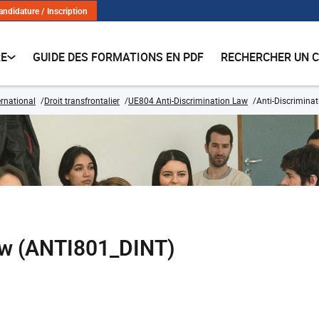
andidature / Inscription
RE
GUIDE DES FORMATIONS EN PDF
RECHERCHER UN 
ernational
Droit transfrontalier
UE804 Anti-Discrimination Law
Anti-Discrimina
aw (ANTI801_DINT)