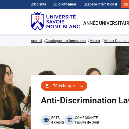
Scolarité
Bibliothèques
Espace international
C
ANNÉE UNIVERSITAI
Accueil
Catalogue des formations
Master
Master Droit int
Télécharger
Anti-Discrimination L
benefits
ECTS
COMPOSANTE
4 crédits
Faculté de Droit