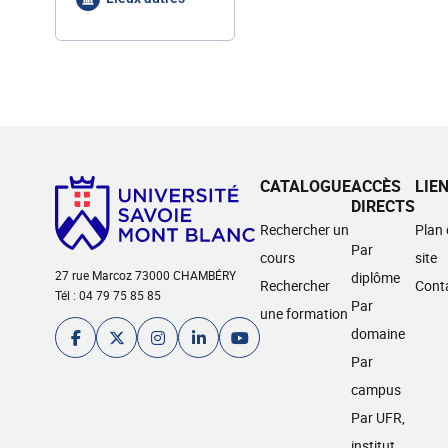
CATALOGUE
ACCÈS
LIE
DIRECTS
Rechercher un
Plan
Par
cours
site
27 rue Marcoz 73000 CHAMBÉRY
diplôme
Rechercher
Cont
Tél : 04 79 75 85 85
Par
une formation
domaine
Par
campus
Par UFR,
institut,