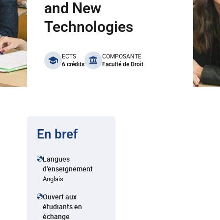
and New
Technologies
benefits
ECTS
COMPOSANTE
6 crédits
Faculté de Droit
En bref
Langues
d'enseignement
Anglais
Ouvert aux
étudiants en
échange