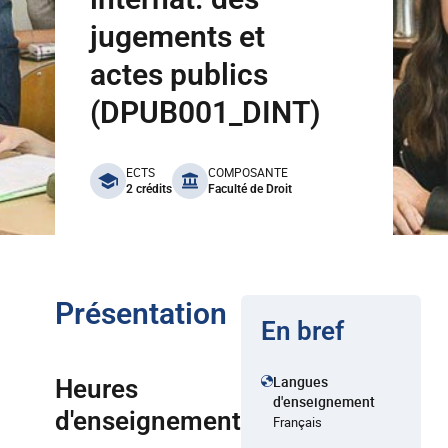
jugements et
actes publics
(DPUB001_DINT)
benefits
ECTS
COMPOSANTE
2 crédits
Faculté de Droit
Présentation
En bref
Langues
Heures
d'enseignement
d'enseignement
Français