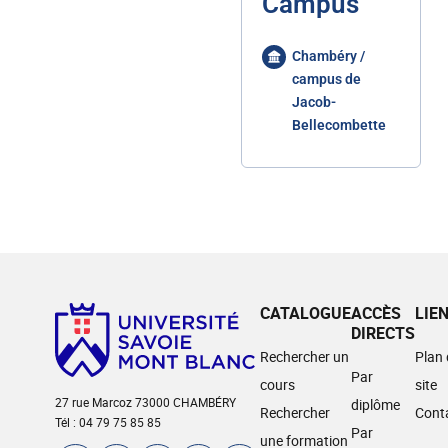
Campus
Chambéry /
campus de
Jacob-
Bellecombette
CATALOGUE
ACCÈS
LIE
DIRECTS
Rechercher un
Plan
Par
cours
site
27 rue Marcoz 73000 CHAMBÉRY
diplôme
Rechercher
Cont
Tél : 04 79 75 85 85
Par
une formation