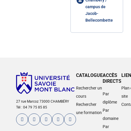
Chambéry /
campus de
Jacob-
Bellecombette
CATALOGUE
ACCÈS
LIE
DIRECTS
Rechercher un
Plan
Par
cours
site
27 rue Marcoz 73000 CHAMBÉRY
diplôme
Rechercher
Cont
Tél : 04 79 75 85 85
Par
une formation
domaine
Par