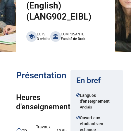
(English)
(LANG902_EIBL)
benefits
ECTS
COMPOSANTE
3 crédits
Faculté de Droit
Présentation
En bref
Langues
Heures
d'enseignement
d'enseignement
Anglais
Ouvert aux
étudiants en
Travaux
échange
TD
19,5h