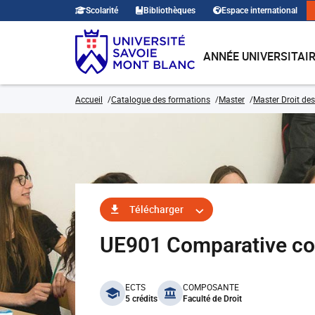
Scolarité
Bibliothèques
Espace international
ANNÉE UNIVERSITAI
Accueil
Catalogue des formations
Master
Master Droit des
Télécharger
UE901 Comparative con
benefits
ECTS
COMPOSANTE
5 crédits
Faculté de Droit