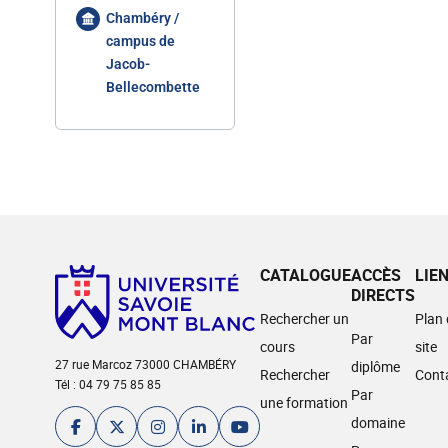
Chambéry /
campus de
Jacob-
Bellecombette
CATALOGUE
ACCÈS
LIE
DIRECTS
Rechercher un
Plan
Par
cours
site
27 rue Marcoz 73000 CHAMBÉRY
diplôme
Rechercher
Cont
Tél : 04 79 75 85 85
Par
une formation
domaine