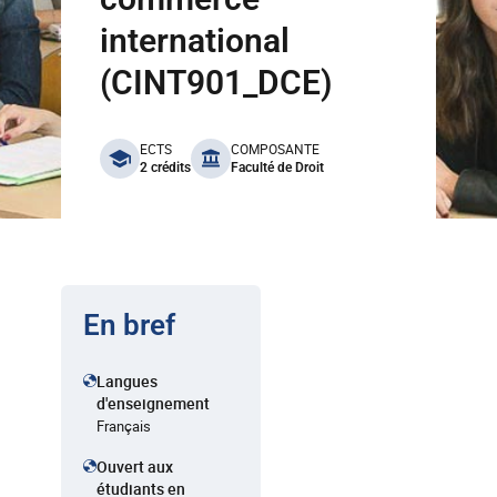
international
(CINT901_DCE)
benefits
ECTS
COMPOSANTE
2 crédits
Faculté de Droit
En bref
Langues
d'enseignement
Français
Ouvert aux
étudiants en