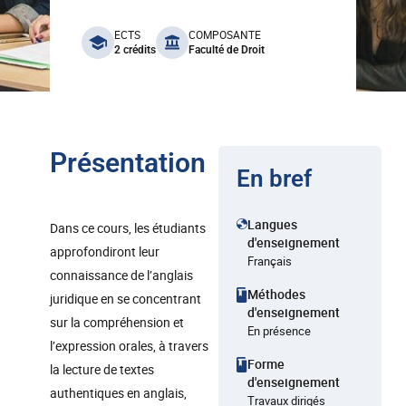
benefits
ECTS
COMPOSANTE
2 crédits
Faculté de Droit
Présentation
En bref
Langues
Dans ce cours, les étudiants
d'enseignement
approfondiront leur
Français
connaissance de l’anglais
Méthodes
juridique en se concentrant
d'enseignement
sur la compréhension et
En présence
l’expression orales, à travers
Forme
la lecture de textes
d'enseignement
authentiques en anglais,
Travaux dirigés