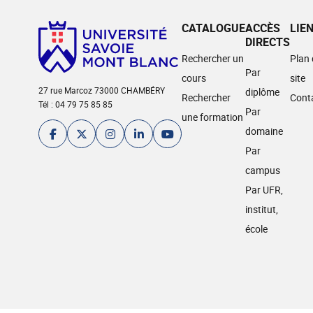
CATALOGUE
ACCÈS
LIE
DIRECTS
Rechercher un
Plan
Par
cours
site
27 rue Marcoz 73000 CHAMBÉRY
diplôme
Rechercher
Cont
Tél : 04 79 75 85 85
Par
une formation
domaine
Par
campus
Par UFR,
institut,
école