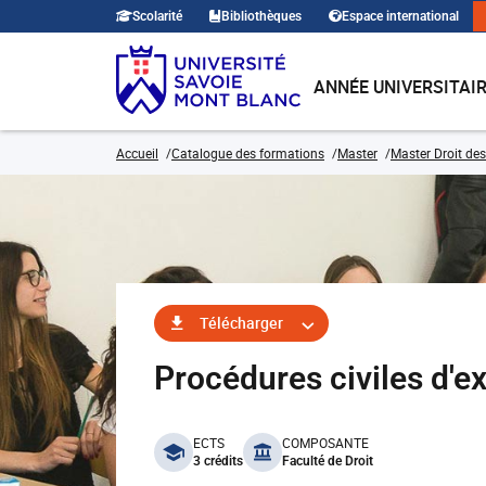
Scolarité
Bibliothèques
Espace international
ANNÉE UNIVERSITAI
Accueil
Catalogue des formations
Master
Master Droit des
Télécharger
Procédures civiles d
benefits
ECTS
COMPOSANTE
3 crédits
Faculté de Droit