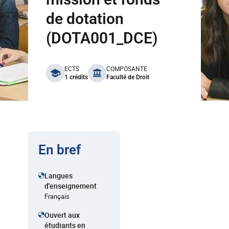
de dotation
(DOTA001_DCE)
benefits
ECTS
COMPOSANTE
1 crédits
Faculté de Droit
En bref
Langues
d'enseignement
Français
Ouvert aux
étudiants en