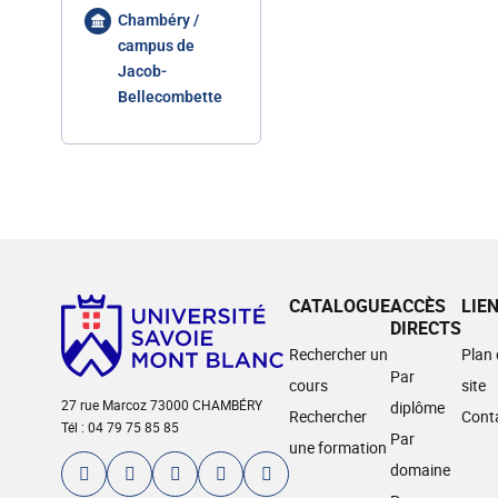
Chambéry /
campus de
Jacob-
Bellecombette
CATALOGUE
ACCÈS
LIE
DIRECTS
Rechercher un
Plan
Par
cours
site
27 rue Marcoz 73000 CHAMBÉRY
diplôme
Rechercher
Cont
Tél : 04 79 75 85 85
Par
une formation
domaine