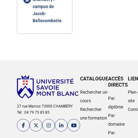
campus de
Jacob-
Bellecombette
CATALOGUE
ACCÈS
LIE
DIRECTS
Rechercher un
Plan
Par
cours
site
27 rue Marcoz 73000 CHAMBÉRY
diplôme
Rechercher
Cont
Tél : 04 79 75 85 85
Par
une formation
domaine
Par