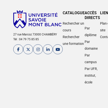
CATALOGUE
ACCÈS
LIE
DIRECTS
Rechercher un
Plan
Par
cours
site
27 rue Marcoz 73000 CHAMBÉRY
diplôme
Rechercher
Cont
Tél : 04 79 75 85 85
Par
une formation
domaine
Par
campus
Par UFR,
institut,
école