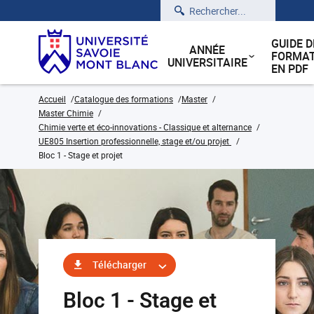
Rechercher
GUIDE D
ANNÉE
FORMAT
UNIVERSITAIRE
EN PDF
Accueil
Catalogue des formations
Master
Master Chimie
Chimie verte et éco-innovations - Classique et alternance
UE805 Insertion professionnelle, stage et/ou projet
Bloc 1 - Stage et projet
Télécharger
Bloc 1 - Stage et