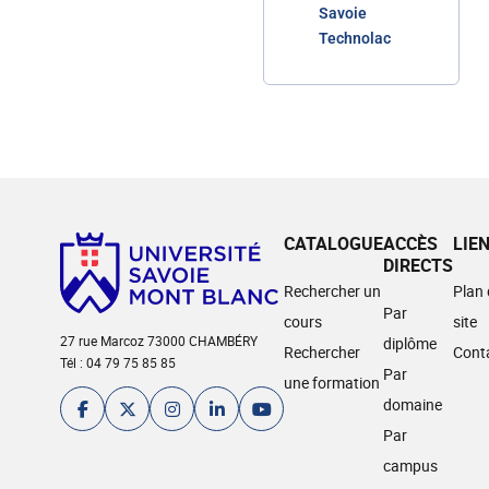
Savoie
Technolac
CATALOGUE
ACCÈS
LIE
DIRECTS
Rechercher un
Plan
Par
cours
site
27 rue Marcoz 73000 CHAMBÉRY
diplôme
Rechercher
Cont
Tél : 04 79 75 85 85
Par
une formation
domaine
Par
campus