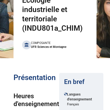
Ecologie
industrielle et
territoriale
(INDU801a_CHIM)
benefits
COMPOSANTE
UFR Sciences et Montagne
Présentation
En bref
Langues
Heures
d'enseignement
d'enseignement
Français