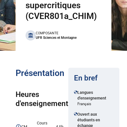
supercritiques
(CVER801a_CHIM)
benefits
COMPOSANTE
UFR Sciences et Montagne
Présentation
En bref
Langues
Heures
d'enseignement
d'enseignement
Français
Ouvert aux
étudiants en
Cours
échange
CM
4,5h