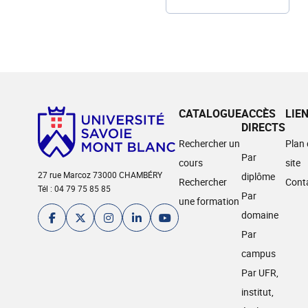
CATALOGUE
ACCÈS
LIE
DIRECTS
Rechercher un
Plan
Par
cours
site
27 rue Marcoz 73000 CHAMBÉRY
diplôme
Rechercher
Cont
Tél : 04 79 75 85 85
Par
une formation
domaine
Par
campus
Par UFR,
institut,